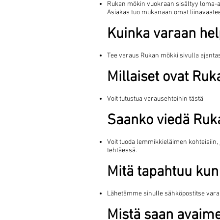
Rukan mökin vuokraan sisältyy loma-asun
Asiakas tuo mukanaan omat liinavaateet 
Kuinka varaan h
Tee varaus Rukan mökki sivulla ajantas
Millaiset ovat Ru
Voit tutustua varausehtoihin tästä
Saanko viedä Ruk
Voit tuoda lemmikkieläimen kohteisiin
tehtäessä.
Mitä tapahtuu kun
Lähetämme sinulle sähköpostitse varau
Mistä saan avaime