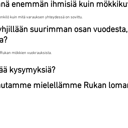
nnä enemmän ihmisiä kuin mökkiku
henkilö kuin mitä varauksen yhteydessä on sovittu.
hjillään suurimman osan vuodesta, 
a?
s Rukan mökkien vuokrauksista.
isää kysymyksiä?
autamme mielellämme Rukan loman 