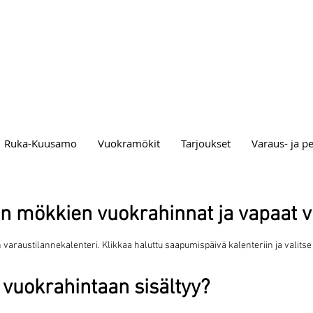
Ruka-Kuusamo
Vuokramökit
Tarjoukset
Varaus- ja p
n mökkien vuokrahinnat ja vapaat vi
raustilannekalenteri. Klikkaa haluttu saapumispäivä kalenteriin ja valitse
vuokrahintaan sisältyy?