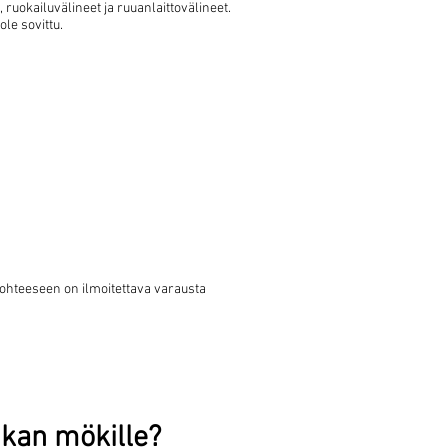
ruokailuvälineet ja ruuanlaittovälineet.
le sovittu.
ohteeseen on ilmoitettava varausta
ukan mökille?