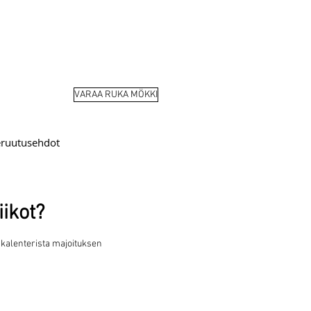
VARAA RUKA MÖKKI
eruutusehdot
ikot?
 kalenterista majoituksen