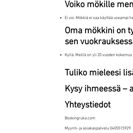
Voiko mökille me
Ei voi. Mökkiä ei saa käyttää useampi 
Oma mökkini on ty
sen vuokrauksess
Kyllä. Meillä on yli 20 vuoden kokemu
Tuliko mieleesi l
Kysy ihmeessä – 
Yhteystiedot
Bookingruka.com
Myynti- ja asiakaspalvelu 0405515929