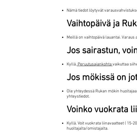
Nämä tiedot löytyvät varausvahvistuks
Vaihtopäivä ja Ru
Meillä on vaihtopäivä lauantai. Varaus 
Jos sairastun, vo
Kyllä.
Peruutusajankohta
vaikuttaa sii
Jos mökissä on jot
Ole yhteydessä Rukan mökin huoltajaan
yhteystiedot.
Voinko vuokrata li
Kyllä. Voit vuokrata liinavaatteet ( 15
huoltajalta/omistajalta.