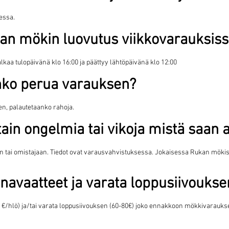
essa.
kan mökin luovutus viikkovarauksis
alkaa tulopäivänä klo 16:00 ja päättyy lähtöpäivänä klo 12:00
inko perua varauksen?
hen, palautetaanko rahoja.
ain ongelmia tai vikoja mistä saan 
 tai omistajaan. Tiedot ovat varausvahvistuksessa. Jokaisessa Rukan mökiss
inavaatteet ja varata loppusiivoukse
-20 €/hlö) ja/tai varata loppusiivouksen (60-80€) joko ennakkoon mökkivarauks