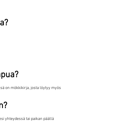
sa?
apua?
ä on mökkikirja, josta löytyy myös
n?
esi yhteydessä tai paikan päällä