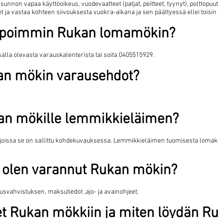
non vapaa käyttöoikeus, vuodevaatteet (patjat, peitteet, tyynyt), polttopuut, 
ja vastaa kohteen siivouksesta vuokra-aikana ja sen päättyessä ellei toisin o
elpoimmin Rukan lomamökin?
alla olevasta varauskalenterista tai soita 0405515929.
kan mökin varausehdot?
an mökille lemmikkieläimen?
, joissa se on sallittu kohdekuvauksessa. Lemmikkieläimen tuomisesta lomak
 olen varannut Rukan mökin?
svahvistuksen, maksutiedot ,ajo- ja avainohjeet.
t Rukan mökkiin ja miten löydän R