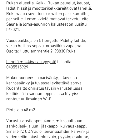
Rukan alueella. Kaikki Rukan palvelut, kaupat,
ladut, hissit ja moottorikelkkareitit ovat lähellä.
Rukanaapa soveltuu parhaiten pariskunnille ja
perheille. Lemmikkieläimet ovat tervetulleita.
Sauna ja loma-asunnon kalusteet on uusittu
5/2021.
Vuodepaikkoja on 5 hengelle.
Pidetty kohde,
varaa heti jos sopiva lomaviikko vapaana.
Osoite:
Huttulammentie 2, 93830 Ruka
Lähetä mökkivarauspyyntö
tai soita
0405515929
Makuuhuoneessa parisänky, alkovissa
kerrossänky ja tuvassa levitettävä sohva.
Ruoanlaitto onnistuu täysin varustellussa
keittiössä ja saunan leppoisissa löylyissä
rentoutuu. Ilmainen Wi-Fi.
Pinta-ala 48 m2.
Varustus: astianpesukone, mikroaaltouuni,
sähköliesi- ja uuni, jääkaappi, kuivauskaappi,
Smart-TV, CD/radio, leivänpaahdin, kahvin- ja
vedenkeitin, hiustenkuivain, pyykinpesukone,