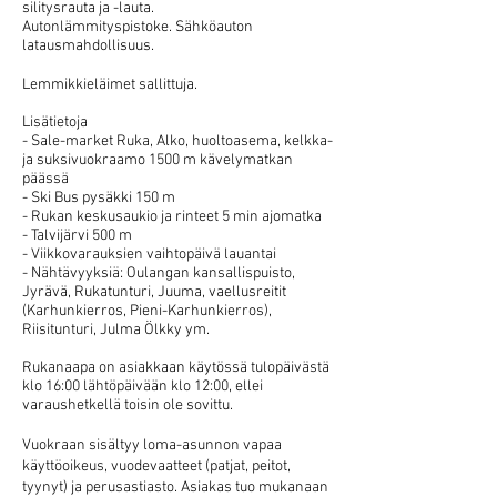
silitysrauta ja -lauta.
Autonlämmityspistoke.
Sähköauton
latausmahdollisuus.
Lemmikkieläimet sallittuja.
Lisätietoja
- Sale-market Ruka, Alko, huoltoasema, kelkka-
ja suksivuokraamo 1500 m kävelymatkan
päässä
- Ski Bus pysäkki 150 m
- Rukan keskusaukio ja rinteet 5 min ajomatka
- Talvijärvi 500 m
- Viikkovarauksien vaihtopäivä lauantai
- Nähtävyyksiä: Oulangan kansallispuisto,
Jyrävä, Rukatunturi, Juuma, vaellusreitit
(Karhunkierros, Pieni-Karhunkierros),
Riisitunturi,
Julma Ölkky ym.
Rukanaapa on asiakkaan käytössä tulopäivästä
klo 16:00 lähtöpäivään klo 12:00, ellei
varaushetkellä toisin ole sovittu.
Vuokraan sisältyy loma-asunnon vapaa
käyttöoikeus, vuodevaatteet (patjat, peitot,
tyynyt) ja perusastiasto. Asiakas tuo mukanaan