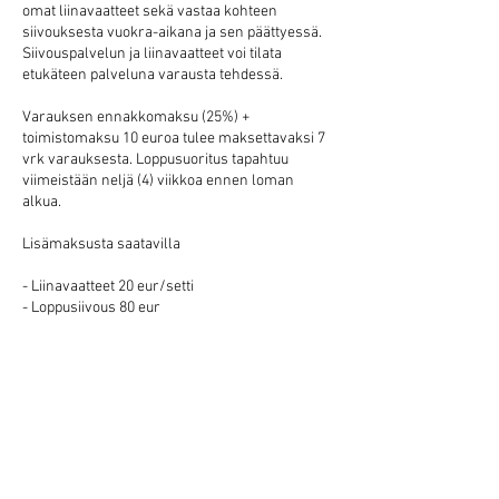
omat liinavaatteet sekä vastaa kohteen
siivouksesta vuokra-aikana ja sen päättyessä.
Siivouspalvelun ja liinavaatteet voi tilata
etukäteen palveluna varausta tehdessä.
Varauksen ennakkomaksu (25%) +
toimistomaksu 10 euroa tulee maksettavaksi 7
vrk varauksesta. Loppusuoritus tapahtuu
viimeistään neljä (4) viikkoa ennen loman
alkua.
Lisämaksusta saatavilla
- Liinavaatteet 20 eur/setti
- Loppusiivous 80 eur