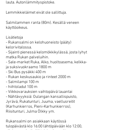
lauta. Autonlämmityspistoke.
Lemmikkieläimet eivät ole sallittuja.
Salmilammen ranta (80m). Kesällä veneen
käyttöoikeus.
Lisätietoja
- Rukansalmi on kelohuoneisto (pääty)
kelorivitalossa.
- Sijainti pienessä kelomökkikylässä, josta lyhyt
matka Rukan palveluihin.
- Sale-market Ruka, Alko, huoltoasema, kelkka-
ja suksivuokraamo 1800 m
- Ski Bus pysäkki 400 m
- Rukan keskusaukio ja rinteet 2000 m
- Salmilampi 100 m
- hiihtoladut 100 m
- Viikkovarauksien vaihtopäivä lauantai
- Nähtävyyksiä: Oulangan kansallispuisto,
Jyrävä, Rukatunturi, Juuma, vaellusreitit
(Karhunkierros, Pieni-Karhunkierros),
Riisitunturi,
Julma Ölkky ym.
Rukansalmi on asiakkaan käytössä
tulopäivästä klo 16:00 lähtöpäivään klo 12:00,