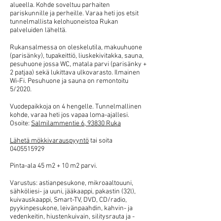
alueella. Kohde soveltuu parhaiten
pariskunnille ja perheille. Varaa heti jos etsit
tunnelmallista kelohuoneistoa Rukan
palveluiden läheltä.
Rukansalmessa on oleskelutila, makuuhuone
(parisänky), tupakeittiö, liuskekivitakka, sauna,
pesuhuone jossa WC, matala parvi (parisänky +
2 patjaa) sekä lukittava ulkovarasto. Ilmainen
Wi-Fi. Pesuhuone ja sauna on remontoitu
5/2020.
Vuodepaikkoja on 4 hengelle.
Tunnelmallinen
kohde, varaa heti jos vapaa loma-ajallesi.
Osoite:
Salmilammentie 6, 93830 Ruka
Lähetä mökkivarauspyyntö
tai soita
0405515929
Pinta-ala 45 m2 + 10 m2 parvi.
Varustus: astianpesukone, mikroaaltouuni,
sähköliesi- ja uuni, jääkaappi, pakastin (32l),
kuivauskaappi, Smart-TV, DVD, CD/radio,
pyykinpesukone, leivänpaahdin, kahvin- ja
vedenkeitin, hiustenkuivain, silitysrauta ja -