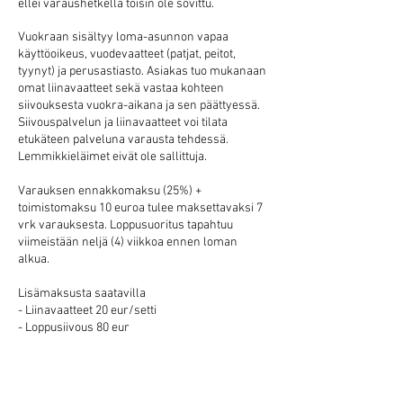
ellei varaushetkellä toisin ole sovittu.
Vuokraan sisältyy loma-asunnon vapaa
käyttöoikeus, vuodevaatteet (patjat, peitot,
tyynyt) ja perusastiasto. Asiakas tuo mukanaan
omat liinavaatteet sekä vastaa kohteen
siivouksesta vuokra-aikana ja sen päättyessä.
Siivouspalvelun ja liinavaatteet voi tilata
etukäteen palveluna varausta tehdessä.
Lemmikkieläimet eivät ole sallittuja.
Varauksen ennakkomaksu (25%) +
toimistomaksu 10 euroa tulee maksettavaksi 7
vrk varauksesta. Loppusuoritus tapahtuu
viimeistään neljä (4) viikkoa ennen loman
alkua.
Lisämaksusta saatavilla
- Liinavaatteet 20 eur/setti
- Loppusiivous 80 eur