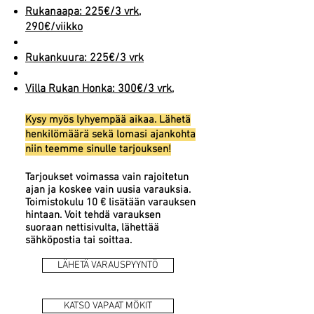
Rukanaapa: 225€/3 vrk,
290€/viikko
Rukankuura: 225€/3 vrk
Villa Rukan Honka: 300€/3 vrk,
Kysy myös lyhyempää aikaa. Lähetä
henkilömäärä sekä lomasi ajankohta
niin teemme sinulle tarjouksen!
Tarjoukset voimassa vain rajoitetun
ajan ja koskee vain uusia varauksia.
Toimistokulu 10 € lisätään varauksen
hintaan. Voit tehdä varauksen
suoraan nettisivulta, lähettää
sähköpostia tai soittaa.
LÄHETÄ VARAUSPYYNTÖ
KATSO VAPAAT MÖKIT